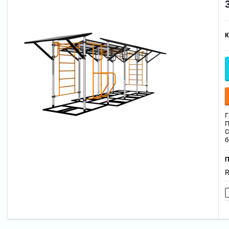
К
Г
П
С
б
П