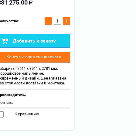
381 275.00
−
+
оличество:
Добавить к заказу
Консультация специалиста
абариты: 7611 х 3911 х 2781 мм.
орошковое напыление.
овременный дизайн. Цена указана
ез стоимости доставки и монтажа.
роизводитель:
Romana
К сравнению