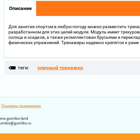
Описание
Для занятия спортом в любую погоду можно разместить трен
разработанном для этих целей модуле. Модуль имеет трехуро
солнца и осадков, а также укомплектован брусьями и перекл
физических упражнений. Тренажеры надежно крепятся к раме
теги:
уличный тренажер
Примеры применения
ww.gumibo.land
umibo@gumibo.ru