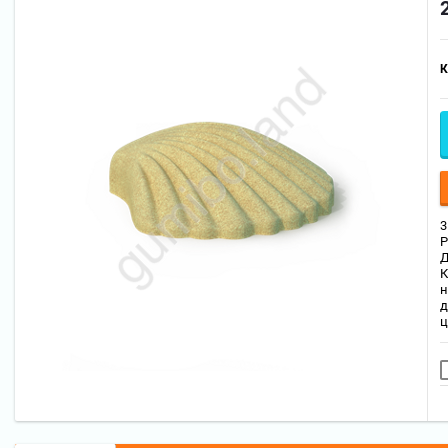
К
3
Р
Д
К
н
д
ц