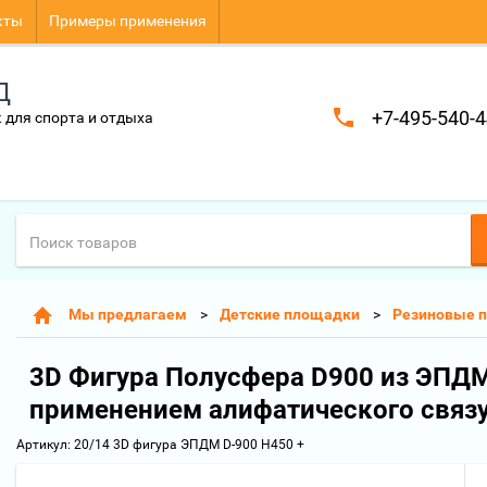
кты
Примеры применения
Д
+7-495-540-4
 для спорта и отдыха
Мы предлагаем
Детские площадки
Резиновые 
3D Фигура Полусфера D900 из ЭПД
применением алифатического связ
Артикул:
20/14 3D фигура ЭПДМ D-900 H450 +