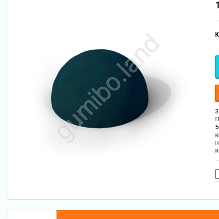
К
3
П
5
к
н
к