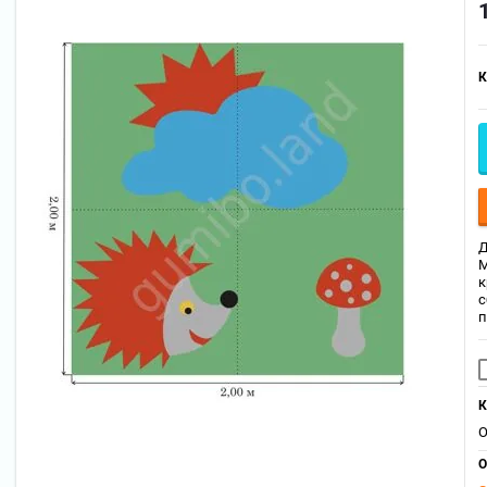
К
Д
М
к
с
п
К
О
О