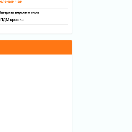
еленый чай
атериал верхнего слоя
ПДМ крошка
й