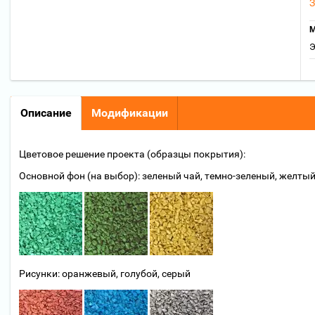
З
М
Э
Описание
Модификации
Цветовое решение проекта (образцы покрытия):
Основной фон (на выбор): зеленый чай, темно-зеленый, желты
Рисунки: оранжевый, голубой, серый