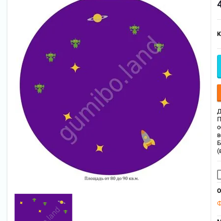
К
Д
П
о
в
Б
(
О