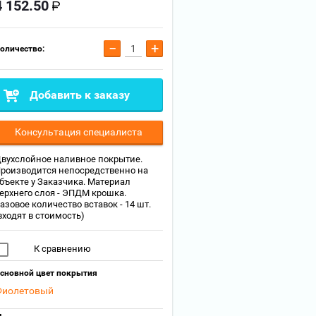
4 152.50
−
+
оличество:
Добавить к заказу
Консультация специалиста
вухслойное наливное покрытие.
роизводится непосредственно на
бъекте у Заказчика. Материал
ерхнего слоя - ЭПДМ крошка.
азовое количество вставок - 14 шт.
входят в стоимость)
К сравнению
сновной цвет покрытия
Фиолетовый