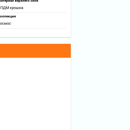
атериал верхнего слоя
ПДМ крошка
оллекция
осмос