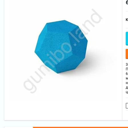
К
3
П
6
м
н
д
ц